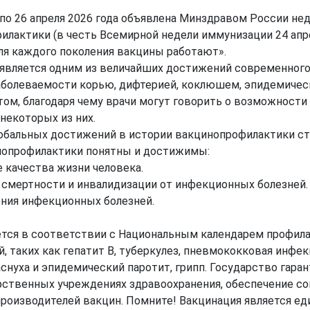
 по 26 апреля 2026 года объявлена Минздравом России н
лактики (в честь Всемирной недели иммунизации 24 апрел
я каждого поколения вакцины работают».
является одним из величайших достижений современного 
болеваемости корью, дифтерией, коклюшем, эпидемическ
ом, благодаря чему врачи могут говорить о возможности
некоторых из них.
обальных достижений в истории вакцинопрофилактики ст
нопрофилактики понятны и достижимы:
е качества жизни человека.
 смертности и инвалидизации от инфекционных болезней.
ения инфекционных болезней.
ется в соответствии с Национальным календарем профил
 таких как гепатит В, туберкулез, пневмококковая инфекц
аснуха и эпидемический паротит, грипп. Государство гар
арственных учреждениях здравоохранения, обеспечение с
роизводителей вакцин. Помните! Вакцинация является 