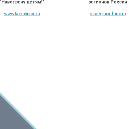
регионов России
tularegion.ru
rusregioninform.ru