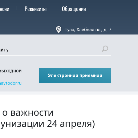
товая схема:
A
A
A
A
нсии
Реквизиты
Обращения
Тула, Хлебная пл., д. 7
 выходной
Электронная приемная
avtodor.ru
и о важности
унизации 24 апреля)