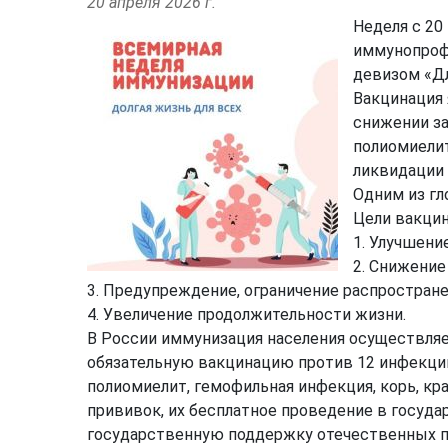
20 апреля 2026 г.
Неделя с 20
иммунопрофи
девизом «Дл
Вакцинация 
снижении за
полиомиелит
ликвидации 
Одним из гл
Цели вакци
1. Улучшени
2. Снижение
3. Предупреждение, ограничение распростран
4. Увеличение продолжительности жизни.
В России иммунизация населения осуществля
обязательную вакцинацию против 12 инфекций,
полиомиелит, гемофильная инфекция, корь, кр
прививок, их бесплатное проведение в госуд
государственную поддержку отечественных п