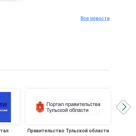
Все новости
области
Работа в России
Офици