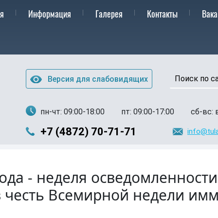
Изображения:
Размер шрифта:
Цве
A
A
A
кл
Выкл
я
Информация
Галерея
Контакты
Вака
Версия для слабовидящих
пн-чт: 09:00-18:00
пт: 09:00-17:00
сб-вс:
+7 (4872) 70-71-71
info@tula
года - неделя осведомленност
 честь Всемирной недели имм