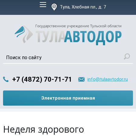
Версия для слабовидящих:
Тула, Хлебная пл., д. 7
+7 (4872) 70-71-71
info@tulaavtodor.ru
Электронная приемная
Неделя здорового