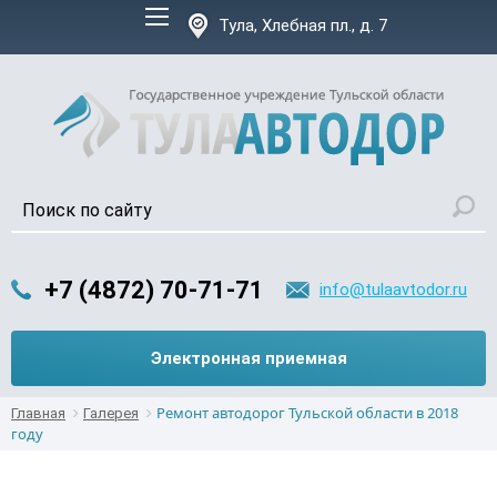
Версия для слабовидящих:
Тула, Хлебная пл., д. 7
+7 (4872) 70-71-71
info@tulaavtodor.ru
Электронная приемная
Ремонт автодорог Тульской области в 2018
Главная
Галерея
году